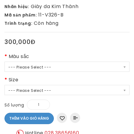
Giày da Kim Thành
Nhãn hiệu:
11-V326-B
Mã sản phẩm:
Còn hàng
Trình trạng:
300,000Đ
Màu sắc
--- Please Select ---
Size
--- Please Select ---
Số lượng
THÊM VÀO GIỎ HÀNG
Hotline
028.38656160